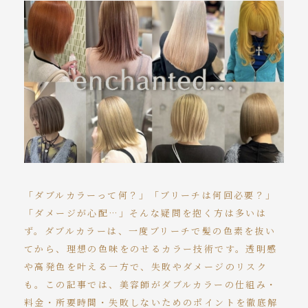
よくあるご質問
アクセス
ご予約・お問い合わせ
求人
tel. 092-771-1122
受付時間 9:00～19:00
「ダブルカラーって何？」「ブリーチは何回必要？」
「ダメージが心配…」そんな疑問を抱く方は多いは
ず。ダブルカラーは、一度ブリーチで髪の色素を抜い
てから、理想の色味をのせるカラー技術です。透明感
や高発色を叶える一方で、失敗やダメージのリスク
も。この記事では、美容師がダブルカラーの仕組み・
料金・所要時間・失敗しないためのポイントを徹底解